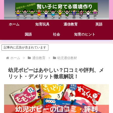
ホーム
知育玩具
通信教育
英語
国語
社会
知育のヒント
記事内に広告が含まれています
ホーム
通信教育
幼児通信教材
幼児ポピーはあやしい？口コミや評判、メ
リット・デメリット徹底解説！