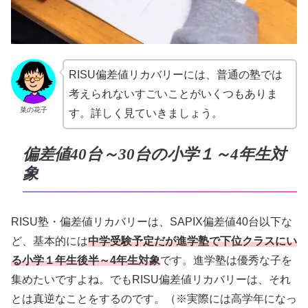
RISU偏差値リカバリーには、普通の塾では
考えられないすごいことがいくつもありま
菜の花子
す。詳しく見ていきましょう。
偏差値40台～30台の小学１～4年生対
象
RISU塾・偏差値リカバリーは、SAPIX偏差値40台以下な
ど、基本的には
中学受験予定だが進学塾で下位クラスにい
る小学１年生後半～4年生対象
です。進学塾は優秀な子を
集めたいですよね。でもRISU偏差値リカバリーは、それ
とは真逆なことをするのです。（※実際には高学年になっ