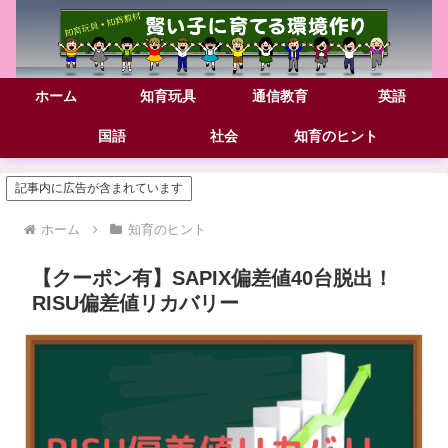
ホーム
知育玩具
通信教育
英語
国語
社会
知育のヒント
記事内に広告が含まれています
ホーム
知育のヒント
【クーポン有】SAPIX偏差値40台脱出！
RISU偏差値リカバリー