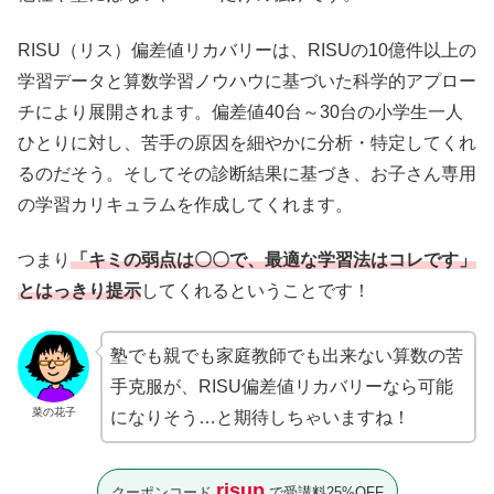
RISU（リス）偏差値リカバリーは、RISUの10億件以上の
学習データと算数学習ノウハウに基づいた科学的アプロー
チにより展開されます。偏差値40台～30台の小学生一人
ひとりに対し、苦手の原因を細やかに分析・特定してくれ
るのだそう。そしてその診断結果に基づき、お子さん専用
の学習カリキュラムを作成してくれます。
つまり
「キミの弱点は〇〇で、最適な学習法はコレです」
とはっきり提示
してくれるということです！
塾でも親でも家庭教師でも出来ない算数の苦
手克服が、RISU偏差値リカバリーなら可能
菜の花子
になりそう…と期待しちゃいますね！
risup
クーポンコード
で受講料25%OFF