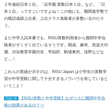
２年連続日本１位」「浜学園 算数日本１位」など。「日
本１位」ってすごいですよね！この他にも、難関進学塾で
の模試成績上位者、上位クラス進級者が多数いるのだそ
う。
また中学入試本番でも、RISU算数利用者から難関中学合
格者がぞくぞく出ているそうです。開成、麻布、筑波大付
属、渋谷教育学園渋谷、早稲田、駒場東邦、浅野などな
ど…！
これらの実績が示すのは、RISU Japan は小学生の算数学
習や中学受験に関して十分すぎるノウハウを有していると
いうこと！
【RISU算数と中学受験】なぜリスに難関中学合
関連記事
格の効果があるの？⇒