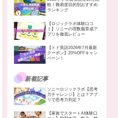
較！難易度目的別おすすめ
ランキング
【ロジックラボ体験口コ
ミ】ソニーの理数脳育成ア
プリを徹底レビュー
【トド英語2026年7月最新
クーポン】20%OFFキャン
ペーン！
新着記事
ソニーロジックラボ【思考
力チャレンジ】とは？アプ
リで思考力判定？
【家族でスタートAI体験口