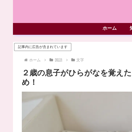
ホーム
記事内に広告が含まれています
ホーム
国語
文字
２歳の息子がひらがなを覚えた
め！