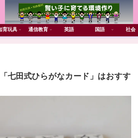
知育玩具
通信教育
英語
国語
社会
「七田式ひらがなカード」はおすす