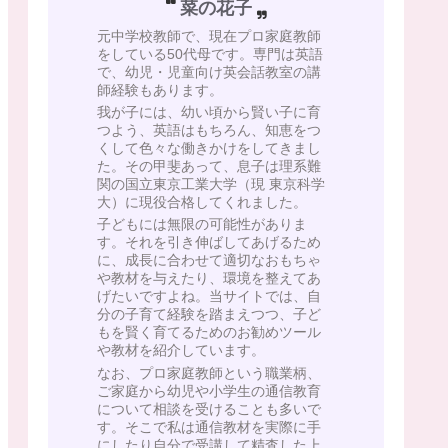
菜の花子
元中学校教師で、現在プロ家庭教師
をしている50代母です。専門は英語
で、幼児・児童向け英会話教室の講
師経験もあります。
我が子には、幼い頃から賢い子に育
つよう、英語はもちろん、知恵をつ
くして色々な働きかけをしてきまし
た。その甲斐あって、息子は理系難
関の国立東京工業大学（現 東京科学
大）に現役合格してくれました。
子どもには無限の可能性がありま
す。それを引き伸ばしてあげるため
に、成長に合わせて適切なおもちゃ
や教材を与えたり、環境を整えてあ
げたいですよね。当サイトでは、自
分の子育て経験を踏まえつつ、子ど
もを賢く育てるためのお勧めツール
や教材を紹介しています。
なお、プロ家庭教師という職業柄、
ご家庭から幼児や小学生の通信教育
について相談を受けることも多いで
す。そこで私は通信教材を実際に手
にしたり自分で受講して精査した上