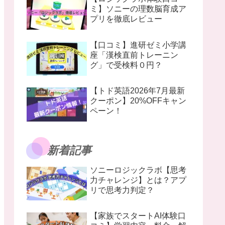
ミ】ソニーの理数脳育成ア
プリを徹底レビュー
【口コミ】進研ゼミ小学講
座「漢検直前トレーニン
グ」で受検料０円？
【トド英語2026年7月最新
クーポン】20%OFFキャン
ペーン！
新着記事
ソニーロジックラボ【思考
力チャレンジ】とは？アプ
リで思考力判定？
【家族でスタートAI体験口