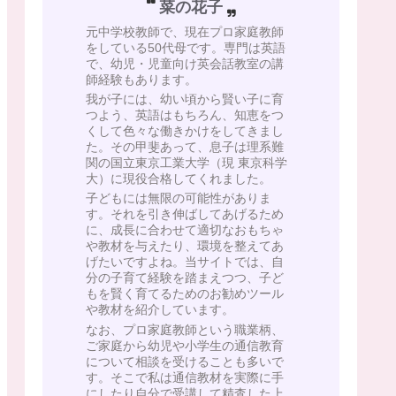
菜の花子
元中学校教師で、現在プロ家庭教師
をしている50代母です。専門は英語
で、幼児・児童向け英会話教室の講
師経験もあります。
我が子には、幼い頃から賢い子に育
つよう、英語はもちろん、知恵をつ
くして色々な働きかけをしてきまし
た。その甲斐あって、息子は理系難
関の国立東京工業大学（現 東京科学
大）に現役合格してくれました。
子どもには無限の可能性がありま
す。それを引き伸ばしてあげるため
に、成長に合わせて適切なおもちゃ
や教材を与えたり、環境を整えてあ
げたいですよね。当サイトでは、自
分の子育て経験を踏まえつつ、子ど
もを賢く育てるためのお勧めツール
や教材を紹介しています。
なお、プロ家庭教師という職業柄、
ご家庭から幼児や小学生の通信教育
について相談を受けることも多いで
す。そこで私は通信教材を実際に手
にしたり自分で受講して精査した上